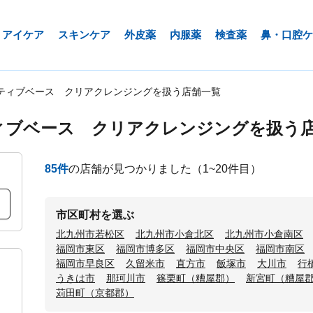
アイケア
スキンケア
外皮薬
内服薬
検査薬
鼻・口腔ケ
ティブベース クリアクレンジングを扱う店舗一覧
ィブベース クリアクレンジングを扱う
85
件
の店舗が見つかりました
（1~20件目）
市区町村を選ぶ
北九州市若松区
北九州市小倉北区
北九州市小倉南区
福岡市東区
福岡市博多区
福岡市中央区
福岡市南区
福岡市早良区
久留米市
直方市
飯塚市
大川市
行
うきは市
那珂川市
篠栗町（糟屋郡）
新宮町（糟屋
苅田町（京都郡）