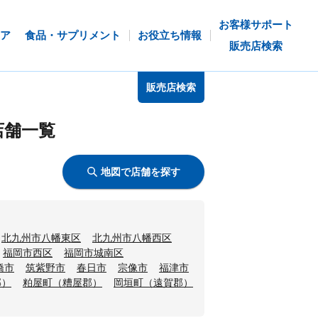
お客様サポート
ア
食品・サプリメント
お役立ち情報
販売店検索
販売店検索
店舗一覧
地図で店舗を探す
北九州市八幡東区
北九州市八幡西区
福岡市西区
福岡市城南区
橋市
筑紫野市
春日市
宗像市
福津市
郡）
粕屋町（糟屋郡）
岡垣町（遠賀郡）