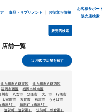
お客様サポート
ア
食品・サプリメント
お役立ち情報
販売店検索
販売店検索
う店舗一覧
地図で店舗を探す
北九州市八幡東区
北九州市八幡西区
福岡市西区
福岡市城南区
柳川市
八女市
筑後市
大川市
行橋市
太宰府市
古賀市
福津市
うきは市
（糟屋郡）
須惠町（糟屋郡）
遠賀町（遠賀郡）
筑前町（朝倉郡）