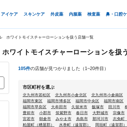
アイケア
スキンケア
外皮薬
内服薬
検査薬
鼻・口腔ケ
ル ホワイトモイスチャーローションを扱う店舗一覧
 ホワイトモイスチャーローションを扱
105
件
の店舗が見つかりました
（1~20件目）
市区町村を選ぶ
北九州市若松区
北九州市小倉北区
北九州市小倉南区
福岡市東区
福岡市博多区
福岡市中央区
福岡市南区
福岡市早良区
大牟田市
久留米市
飯塚市
田川市
豊前市
小郡市
筑紫野市
春日市
大野城市
宗像市
宮若市
朝倉市
みやま市
糸島市
那珂川市
志免町
粕屋町（糟屋郡）
水巻町（遠賀郡）
岡垣町（遠賀郡）