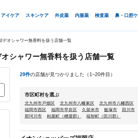
アイケア
スキンケア
外皮薬
内服薬
検査薬
鼻・口腔ケ
却デオシャワー無香料を扱う店舗一覧
デオシャワー無香料を扱う店舗一覧
29
件
の店舗が見つかりました
（1~20件目）
市区町村を選ぶ
北九州市戸畑区
北九州市八幡東区
北九州市八幡西区
福岡市西区
福岡市早良区
久留米市
飯塚市
田川市
那珂川市
粕屋町（糟屋郡）
福智町（田川郡）