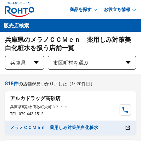
商品を探す
お役立ち情報
販売店検索
兵庫県のメラノＣＣＭｅｎ 薬用しみ対策美
白化粧水を扱う店舗一覧
兵庫県
市区町村を選ぶ
818
件
の店舗が見つかりました
（1~20件目）
アルカドラッグ高砂店
兵庫県高砂市高砂町栄町３７３-１
TEL: 079-443-1512
メラノＣＣＭｅｎ 薬用しみ対策美白化粧水