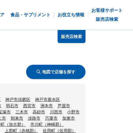
お客様サポート
ア
食品・サプリメント
お役立ち情報
販売店検索
販売店検索
地図で店舗を探す
区
神戸市須磨区
神戸市垂水区
市
明石市
西宮市
洲本市
芦屋市
宝塚市
三木市
高砂市
川西市
小野市
じ市
朝来市
淡路市
宍粟市
加東市
磨町（加古郡）
市川町（神崎郡）
上郡町（赤穂郡）
佐用町（佐用郡）