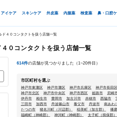
アイケア
スキンケア
外皮薬
内服薬
検査薬
鼻・口腔ケ
ルド４０コンタクトを扱う店舗一覧
ド４０コンタクトを扱う店舗一覧
614
件
の店舗が見つかりました
（1~20件目）
市区町村を選ぶ
神戸市東灘区
神戸市灘区
神戸市兵庫区
神戸市長田
神戸市北区
神戸市中央区
神戸市西区
姫路市
尼崎
伊丹市
相生市
豊岡市
加古川市
赤穂市
西脇市
三田市
加西市
丹波篠山市
養父市
丹波市
南あわ
たつの市
猪名川町（川辺郡）
稲美町（加古郡）
播
福崎町（神崎郡）
神河町（神崎郡）
太子町（揖保郡）