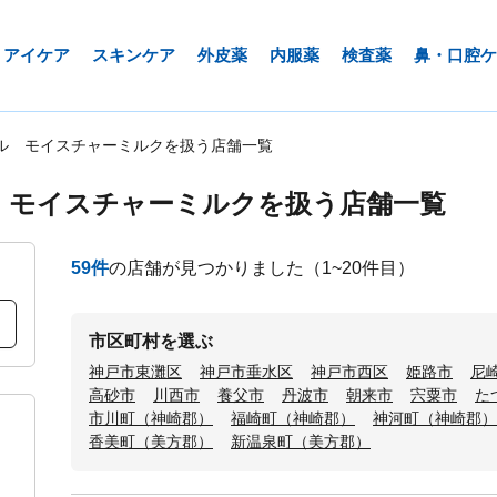
アイケア
スキンケア
外皮薬
内服薬
検査薬
鼻・口腔ケ
ル モイスチャーミルクを扱う店舗一覧
 モイスチャーミルクを扱う店舗一覧
59
件
の店舗が見つかりました
（1~20件目）
市区町村を選ぶ
神戸市東灘区
神戸市垂水区
神戸市西区
姫路市
尼
高砂市
川西市
養父市
丹波市
朝来市
宍粟市
た
市川町（神崎郡）
福崎町（神崎郡）
神河町（神崎郡）
香美町（美方郡）
新温泉町（美方郡）