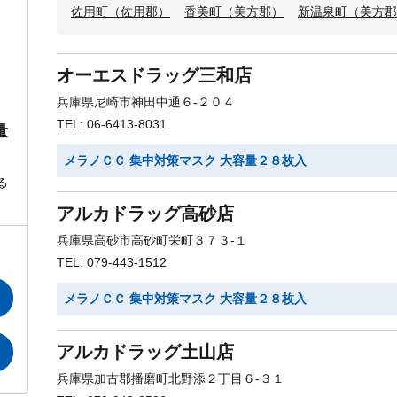
佐用町（佐用郡）
香美町（美方郡）
新温泉町（美方郡
オーエスドラッグ三和店
兵庫県尼崎市神田中通６-２０４
TEL: 06-6413-8031
量
メラノＣＣ 集中対策マスク 大容量２８枚入
る
アルカドラッグ高砂店
兵庫県高砂市高砂町栄町３７３-１
TEL: 079-443-1512
メラノＣＣ 集中対策マスク 大容量２８枚入
アルカドラッグ土山店
兵庫県加古郡播磨町北野添２丁目６-３１