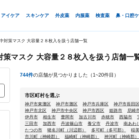
アイケア
スキンケア
外皮薬
内服薬
検査薬
鼻・口腔ケ
集中対策マスク 大容量２８枚入を扱う店舗一覧
対策マスク 大容量２８枚入を扱う店舗一
744
件
の店舗が見つかりました
（1~20件目）
市区町村を選ぶ
神戸市東灘区
神戸市灘区
神戸市兵庫区
神戸市長田
神戸市北区
神戸市中央区
神戸市西区
姫路市
尼崎
伊丹市
相生市
豊岡市
加古川市
赤穂市
西脇市
三田市
加西市
丹波篠山市
養父市
丹波市
南あわ
たつの市
猪名川町（川辺郡）
多可町（多可郡）
稲
市川町（神崎郡）
福崎町（神崎郡）
神河町（神崎郡）