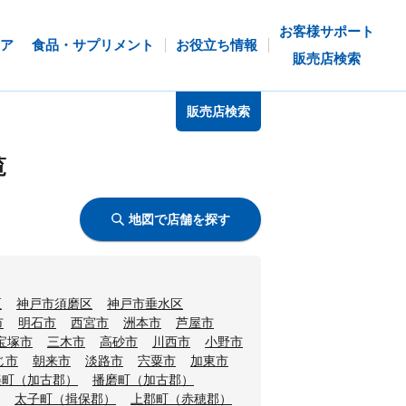
お客様サポート
ア
食品・サプリメント
お役立ち情報
販売店検索
販売店検索
覧
地図で店舗を探す
区
神戸市須磨区
神戸市垂水区
市
明石市
西宮市
洲本市
芦屋市
宝塚市
三木市
高砂市
川西市
小野市
じ市
朝来市
淡路市
宍粟市
加東市
美町（加古郡）
播磨町（加古郡）
太子町（揖保郡）
上郡町（赤穂郡）