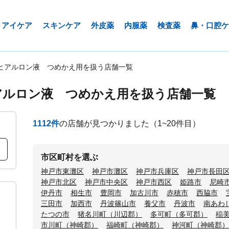
アイケア
スキンケア
外皮薬
内服薬
検査薬
鼻・口腔ケ
ヒアルロン液 つめかえ用を扱う店舗一覧
アルロン液 つめかえ用を扱う店舗一覧
1112
件
の店舗が見つかりました
（1~20件目）
市区町村を選ぶ
神戸市東灘区
神戸市灘区
神戸市兵庫区
神戸市長田
神戸市北区
神戸市中央区
神戸市西区
姫路市
尼崎
伊丹市
相生市
豊岡市
加古川市
赤穂市
西脇市
三田市
加西市
丹波篠山市
養父市
丹波市
南あわ
たつの市
猪名川町（川辺郡）
多可町（多可郡）
稲
市川町（神崎郡）
福崎町（神崎郡）
神河町（神崎郡）