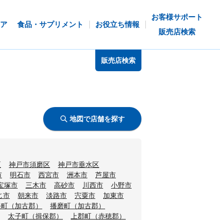
お客様サポート
ア
食品・サプリメント
お役立ち情報
販売店検索
販売店検索
地図で店舗を探す
区
神戸市須磨区
神戸市垂水区
市
明石市
西宮市
洲本市
芦屋市
宝塚市
三木市
高砂市
川西市
小野市
じ市
朝来市
淡路市
宍粟市
加東市
美町（加古郡）
播磨町（加古郡）
太子町（揖保郡）
上郡町（赤穂郡）