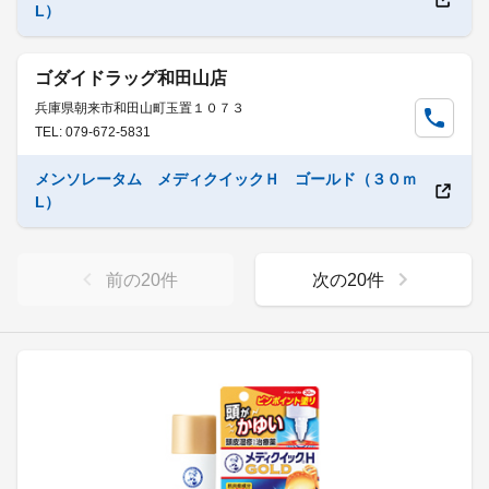
L）
ゴダイドラッグ和田山店
兵庫県朝来市和田山町玉置１０７３
TEL: 079-672-5831
メンソレータム メディクイックＨ ゴールド（３０ｍ
L）
前の
20
件
次の
20
件