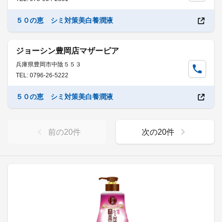
５０の恵 シミ対策美白養潤液
ジョーシン豊岡店マザーピア
兵庫県豊岡市中陰５５３
TEL: 0796-26-5222
５０の恵 シミ対策美白養潤液
前の
20
件
次の
20
件