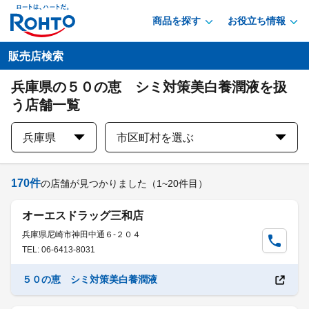
商品を探す
お役立ち情報
販売店検索
兵庫県の５０の恵 シミ対策美白養潤液を扱
う店舗一覧
兵庫県
市区町村を選ぶ
170
件
の店舗が見つかりました
（1~20件目）
オーエスドラッグ三和店
兵庫県尼崎市神田中通６-２０４
TEL: 06-6413-8031
５０の恵 シミ対策美白養潤液