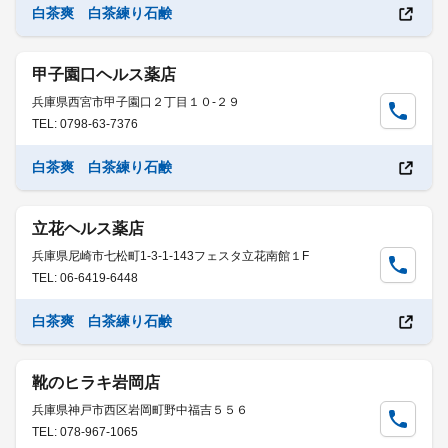
白茶爽 白茶練り石鹸
甲子園口ヘルス薬店
兵庫県西宮市甲子園口２丁目１０-２９
TEL: 0798-63-7376
白茶爽 白茶練り石鹸
立花ヘルス薬店
兵庫県尼崎市七松町1-3-1-143フェスタ立花南館１F
TEL: 06-6419-6448
白茶爽 白茶練り石鹸
靴のヒラキ岩岡店
兵庫県神戸市西区岩岡町野中福吉５５６
TEL: 078-967-1065