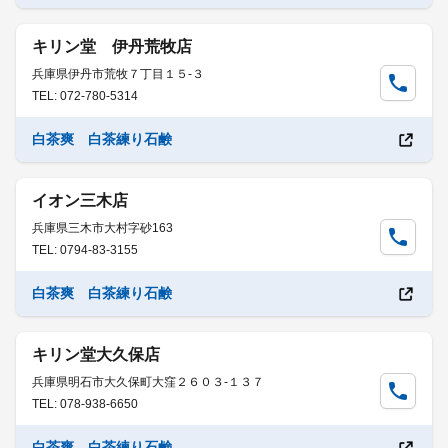
キリン堂 伊丹荒牧店
兵庫県伊丹市荒牧７丁目１５-３
TEL: 072-780-5314
白茶爽 白茶練り石鹸
イオン三木店
兵庫県三木市大村字砂163
TEL: 0794-83-3155
白茶爽 白茶練り石鹸
キリン堂大久保店
兵庫県明石市大久保町大窪２６０３-１３７
TEL: 078-938-6650
白茶爽 白茶練り石鹸