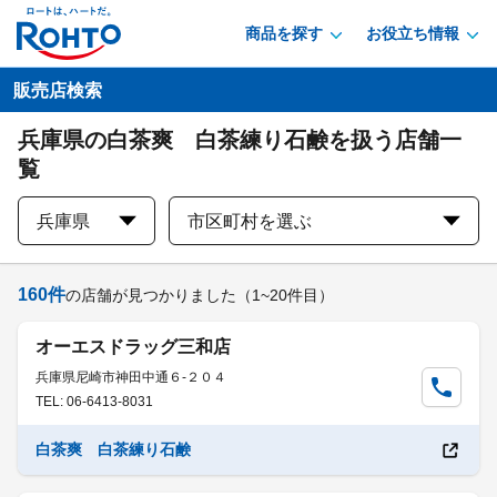
商品を探す
お役立ち情報
販売店検索
兵庫県の白茶爽 白茶練り石鹸を扱う店舗一
覧
兵庫県
市区町村を選ぶ
160
件
の店舗が見つかりました
（1~20件目）
オーエスドラッグ三和店
兵庫県尼崎市神田中通６-２０４
TEL: 06-6413-8031
白茶爽 白茶練り石鹸