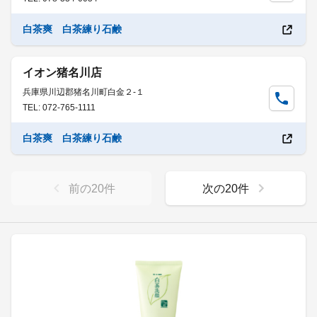
白茶爽 白茶練り石鹸
イオン猪名川店
兵庫県川辺郡猪名川町白金２-１
TEL: 072-765-1111
白茶爽 白茶練り石鹸
前の
20
件
次の
20
件