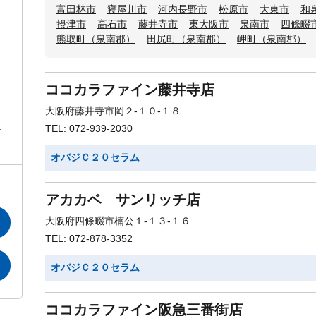
富田林市
寝屋川市
河内長野市
松原市
大東市
和
摂津市
高石市
藤井寺市
東大阪市
泉南市
四條畷
熊取町（泉南郡）
田尻町（泉南郡）
岬町（泉南郡）
ココカラファイン藤井寺店
大阪府藤井寺市岡２-１０-１８
TEL: 072-939-2030
な
オバジＣ２０セラム
アカカベ サンリッチ店
大阪府四條畷市楠公１-１３-１６
TEL: 072-878-3352
オバジＣ２０セラム
ココカラファイン阪急三番街店