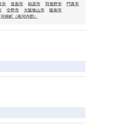
泉市
箕面市
柏原市
羽曳野市
門真市
市
交野市
大阪狭山市
阪南市
河南町（南河内郡）