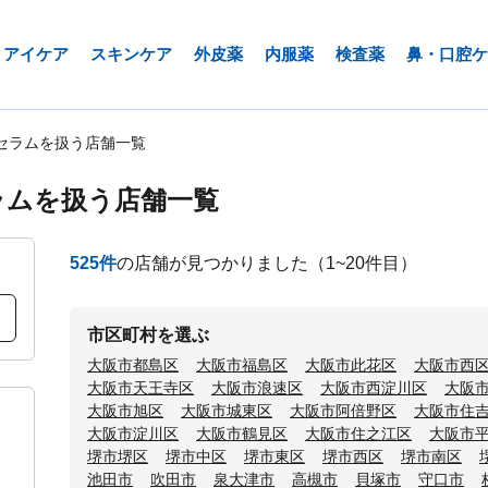
アイケア
スキンケア
外皮薬
内服薬
検査薬
鼻・口腔ケ
セラムを扱う店舗一覧
ラムを扱う店舗一覧
525
件
の店舗が見つかりました
（1~20件目）
市区町村を選ぶ
大阪市都島区
大阪市福島区
大阪市此花区
大阪市西
大阪市天王寺区
大阪市浪速区
大阪市西淀川区
大阪
大阪市旭区
大阪市城東区
大阪市阿倍野区
大阪市住
大阪市淀川区
大阪市鶴見区
大阪市住之江区
大阪市
堺市堺区
堺市中区
堺市東区
堺市西区
堺市南区
池田市
吹田市
泉大津市
高槻市
貝塚市
守口市