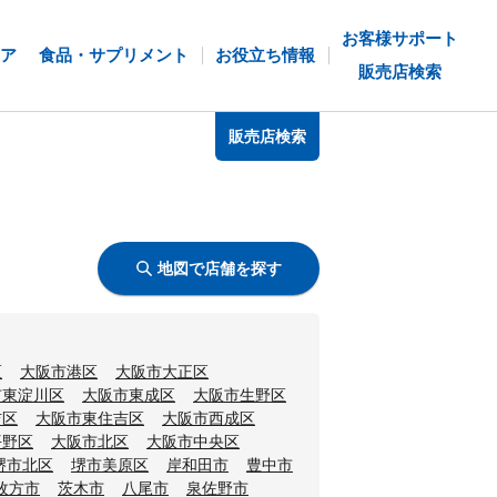
お客様サポート
ア
食品・サプリメント
お役立ち情報
販売店検索
販売店検索
地図で店舗を探す
区
大阪市港区
大阪市大正区
市東淀川区
大阪市東成区
大阪市生野区
吉区
大阪市東住吉区
大阪市西成区
平野区
大阪市北区
大阪市中央区
堺市北区
堺市美原区
岸和田市
豊中市
枚方市
茨木市
八尾市
泉佐野市