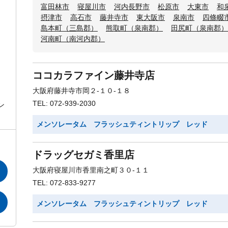
富田林市
寝屋川市
河内長野市
松原市
大東市
和
摂津市
高石市
藤井寺市
東大阪市
泉南市
四條畷
島本町（三島郡）
熊取町（泉南郡）
田尻町（泉南郡）
河南町（南河内郡）
ココカラファイン藤井寺店
大阪府藤井寺市岡２-１０-１８
TEL: 072-939-2030
ン
メンソレータム フラッシュティントリップ レッド
ドラッグセガミ香里店
大阪府寝屋川市香里南之町３０-１１
TEL: 072-833-9277
メンソレータム フラッシュティントリップ レッド