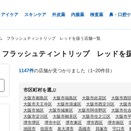
アイケア
スキンケア
外皮薬
内服薬
検査薬
鼻・口腔ケ
ム フラッシュティントリップ レッドを扱う店舗一覧
 フラッシュティントリップ レッドを
1147
件
の店舗が見つかりました
（1~20件目）
市区町村を選ぶ
大阪市都島区
大阪市福島区
大阪市此花区
大阪市西
大阪市天王寺区
大阪市浪速区
大阪市西淀川区
大阪
大阪市旭区
大阪市城東区
大阪市阿倍野区
大阪市住
大阪市淀川区
大阪市鶴見区
大阪市住之江区
大阪市
堺市堺区
堺市中区
堺市東区
堺市西区
堺市南区
池田市
吹田市
泉大津市
高槻市
貝塚市
守口市