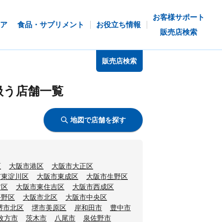
お客様サポート
ア
食品・サプリメント
お役立ち情報
販売店検索
販売店検索
扱う店舗一覧
地図で店舗を探す
区
大阪市港区
大阪市大正区
市東淀川区
大阪市東成区
大阪市生野区
吉区
大阪市東住吉区
大阪市西成区
平野区
大阪市北区
大阪市中央区
堺市北区
堺市美原区
岸和田市
豊中市
枚方市
茨木市
八尾市
泉佐野市