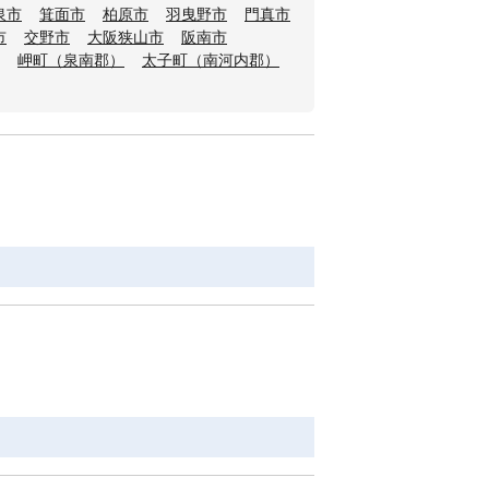
泉市
箕面市
柏原市
羽曳野市
門真市
市
交野市
大阪狭山市
阪南市
岬町（泉南郡）
太子町（南河内郡）