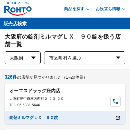
商品を探す
お役立ち情報
販売店検索
大阪府の錠剤ミルマグＬＸ ９０錠を扱う店
舗一覧
大阪府
市区町村を選ぶ
326
件
の店舗が見つかりました
（1~20件目）
オーエスドラッグ庄内店
大阪府豊中市庄内西町２-２３-２０
TEL: 06-6331-5646
錠剤ミルマグＬＸ ９０錠