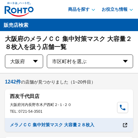
商品を探す
お役立ち情報
販売店検索
大阪府のメラノＣＣ 集中対策マスク 大容量２
８枚入を扱う店舗一覧
大阪府
市区町村を選ぶ
1242
件
の店舗が見つかりました
（1~20件目）
西友千代田店
大阪府河内長野市木戸西町２-１-２０
TEL: 0721-54-3501
メラノＣＣ 集中対策マスク 大容量２８枚入