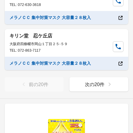
TEL: 072-630-3618
メラノＣＣ 集中対策マスク 大容量２８枚入
キリン堂 忍ケ丘店
大阪府四條畷市岡山１丁目２５-５９
TEL: 072-863-7117
メラノＣＣ 集中対策マスク 大容量２８枚入
前の
20
件
次の
20
件