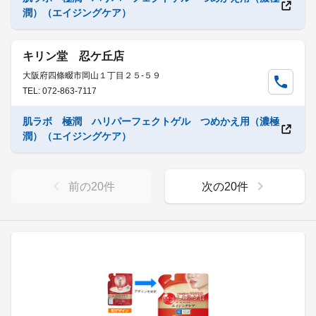
潤）（エイジングケア）
キリン堂 忍ケ丘店
大阪府四條畷市岡山１丁目２５-５９
TEL: 072-863-7117
肌ラボ 極潤 ハリパーフェクトゲル つめかえ用（濃極
潤）（エイジングケア）
前の
20
件
次の
20
件