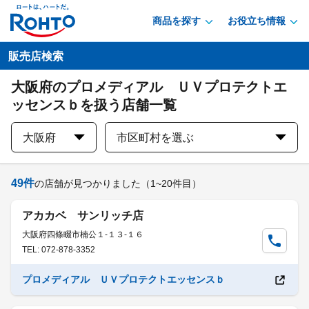
商品を探す
お役立ち情報
販売店検索
大阪府のプロメディアル ＵＶプロテクトエ
ッセンスｂを扱う店舗一覧
大阪府
市区町村を選ぶ
49
件
の店舗が見つかりました
（1~20件目）
アカカベ サンリッチ店
大阪府四條畷市楠公１-１３-１６
TEL: 072-878-3352
プロメディアル ＵＶプロテクトエッセンスｂ