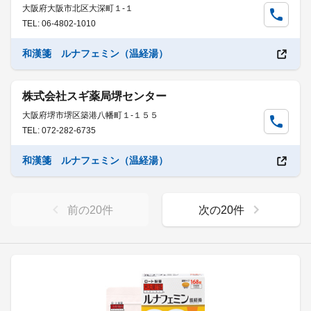
大阪府大阪市北区大深町１-１
TEL: 06-4802-1010
和漢箋 ルナフェミン（温経湯）
株式会社スギ薬局堺センター
大阪府堺市堺区築港八幡町１-１５５
TEL: 072-282-6735
和漢箋 ルナフェミン（温経湯）
前の
20
件
次の
20
件