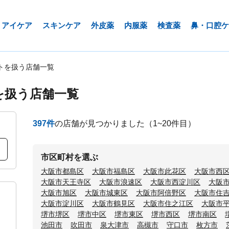
アイケア
スキンケア
外皮薬
内服薬
検査薬
鼻・口腔ケ
トを扱う店舗一覧
を扱う店舗一覧
397
件
の店舗が見つかりました
（1~20件目）
市区町村を選ぶ
大阪市都島区
大阪市福島区
大阪市此花区
大阪市西
大阪市天王寺区
大阪市浪速区
大阪市西淀川区
大阪
大阪市旭区
大阪市城東区
大阪市阿倍野区
大阪市住
大阪市淀川区
大阪市鶴見区
大阪市住之江区
大阪市
堺市堺区
堺市中区
堺市東区
堺市西区
堺市南区
池田市
吹田市
泉大津市
高槻市
守口市
枚方市