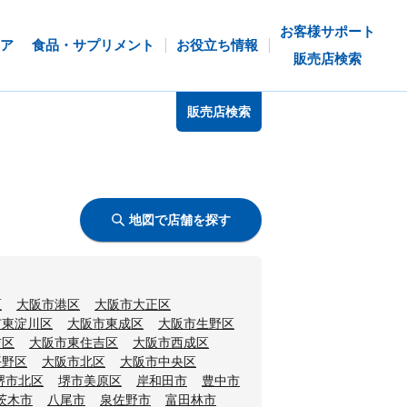
お客様サポート
ア
食品・サプリメント
お役立ち情報
販売店検索
販売店検索
地図で店舗を探す
区
大阪市港区
大阪市大正区
市東淀川区
大阪市東成区
大阪市生野区
吉区
大阪市東住吉区
大阪市西成区
平野区
大阪市北区
大阪市中央区
堺市北区
堺市美原区
岸和田市
豊中市
茨木市
八尾市
泉佐野市
富田林市