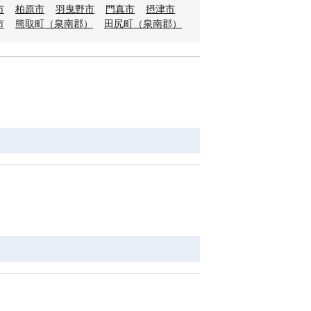
市
柏原市
羽曳野市
門真市
摂津市
市
熊取町（泉南郡）
田尻町（泉南郡）