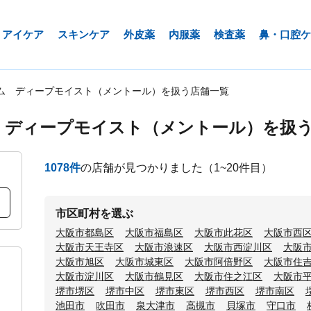
アイケア
スキンケア
外皮薬
内服薬
検査薬
鼻・口腔ケ
ム ディープモイスト（メントール）を扱う店舗一覧
 ディープモイスト（メントール）を扱
1078
件
の店舗が見つかりました
（1~20件目）
市区町村を選ぶ
大阪市都島区
大阪市福島区
大阪市此花区
大阪市西
大阪市天王寺区
大阪市浪速区
大阪市西淀川区
大阪
大阪市旭区
大阪市城東区
大阪市阿倍野区
大阪市住
大阪市淀川区
大阪市鶴見区
大阪市住之江区
大阪市
堺市堺区
堺市中区
堺市東区
堺市西区
堺市南区
池田市
吹田市
泉大津市
高槻市
貝塚市
守口市