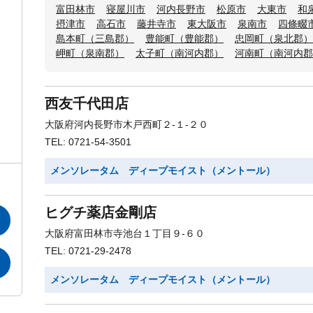
富田林市
寝屋川市
河内長野市
松原市
大東市
和
摂津市
高石市
藤井寺市
東大阪市
泉南市
四條畷
島本町（三島郡）
豊能町（豊能郡）
忠岡町（泉北郡）
岬町（泉南郡）
太子町（南河内郡）
河南町（南河内郡
西友千代田店
大阪府河内長野市木戸西町２-１-２０
TEL: 0721-54-3501
メンソレータム ディープモイスト（メントール）
ヒグチ薬店金剛店
大阪府富田林市寺池台１丁目９-６０
TEL: 0721-29-2478
メンソレータム ディープモイスト（メントール）