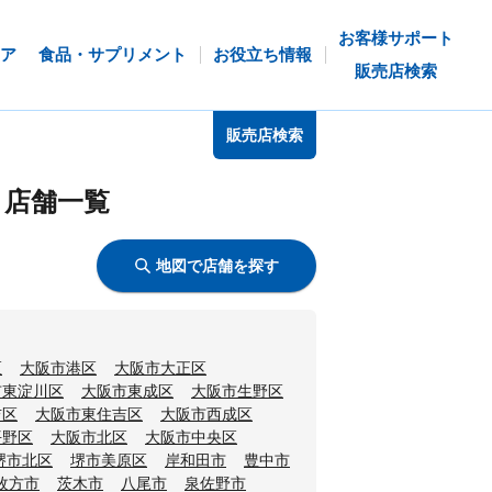
お客様サポート
ア
食品・サプリメント
お役立ち情報
販売店検索
販売店検索
う店舗一覧
地図で店舗を探す
区
大阪市港区
大阪市大正区
市東淀川区
大阪市東成区
大阪市生野区
吉区
大阪市東住吉区
大阪市西成区
平野区
大阪市北区
大阪市中央区
堺市北区
堺市美原区
岸和田市
豊中市
枚方市
茨木市
八尾市
泉佐野市