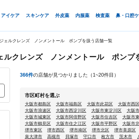
アイケア
スキンケア
外皮薬
内服薬
検査薬
鼻・口腔ケ
用ジェルクレンズ ノンメントール ポンプを扱う店舗一覧
ジェルクレンズ ノンメントール ポンプ
366
件
の店舗が見つかりました
（1~20件目）
市区町村を選ぶ
大阪市都島区
大阪市福島区
大阪市此花区
大阪市西
大阪市浪速区
大阪市西淀川区
大阪市東淀川区
大阪
大阪市城東区
大阪市阿倍野区
大阪市住吉区
大阪市
大阪市鶴見区
大阪市住之江区
大阪市平野区
大阪市
堺市東区
堺市西区
堺市南区
堺市北区
堺市美原区
泉大津市
高槻市
貝塚市
守口市
枚方市
茨木市