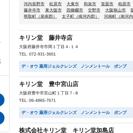
河内長野市
松原市
大東市
和泉市
箕面市
柏原市
藤井寺市
東大阪市
四條畷市
交野市
大阪狭山市
熊取町（泉南郡）
太子町（南河内郡）
河南町（南河内
キリン堂 藤井寺店
ノ
大阪府藤井寺市岡１丁目４-１４
TEL: 072-931-3601
底
デ・オウ 薬用ジェルクレンズ ノンメントール ポンプ
キリン堂 豊中宮山店
大阪府豊中市宮山町１丁目７-８
TEL: 06-4865-7671
デ・オウ 薬用ジェルクレンズ ノンメントール ポンプ
株式会社キリン堂 キリン堂加島店