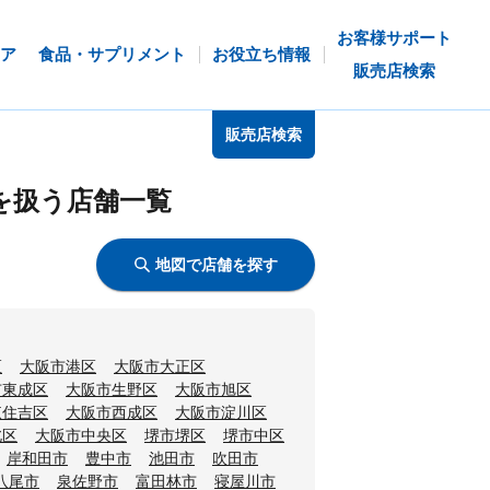
お客様サポート
ア
食品・サプリメント
お役立ち情報
販売店検索
販売店検索
を扱う店舗一覧
地図で店舗を探す
区
大阪市港区
大阪市大正区
市東成区
大阪市生野区
大阪市旭区
東住吉区
大阪市西成区
大阪市淀川区
北区
大阪市中央区
堺市堺区
堺市中区
岸和田市
豊中市
池田市
吹田市
八尾市
泉佐野市
富田林市
寝屋川市