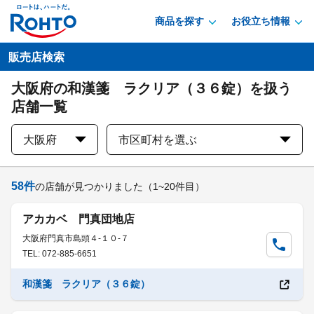
商品を探す
お役立ち情報
販売店検索
大阪府の和漢箋 ラクリア（３６錠）を扱う
店舗一覧
大阪府
市区町村を選ぶ
58
件
の店舗が見つかりました
（1~20件目）
アカカベ 門真団地店
大阪府門真市島頭４-１０-７
TEL: 072-885-6651
和漢箋 ラクリア（３６錠）