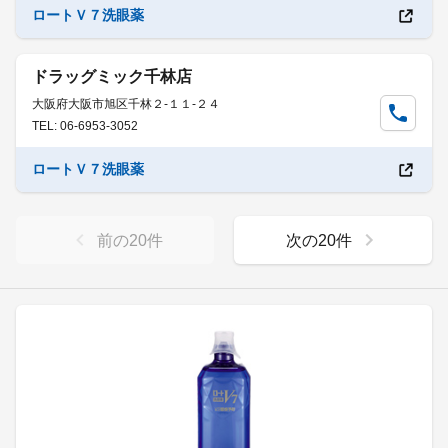
ロートＶ７洗眼薬
ドラッグミック千林店
大阪府大阪市旭区千林２-１１-２４
TEL: 06-6953-3052
ロートＶ７洗眼薬
前の
20
件
次の
20
件