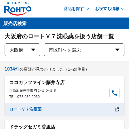
商品を探す
お役立ち情報
販売店検索
大阪府のロートＶ７洗眼薬を扱う店舗一覧
大阪府
市区町村を選ぶ
1034
件
の店舗が見つかりました
（1~20件目）
ココカラファイン藤井寺店
大阪府藤井寺市岡２-１０-１８
TEL: 072-939-2030
ロートＶ７洗眼薬
ドラッグセガミ香里店