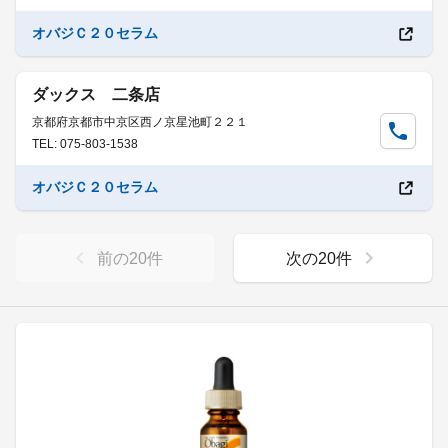
オバジＣ２０セラム
ダックス 二条店
京都府京都市中京区西ノ京星池町２２１
TEL: 075-803-1538
オバジＣ２０セラム
前の
20
件
次の
20
件