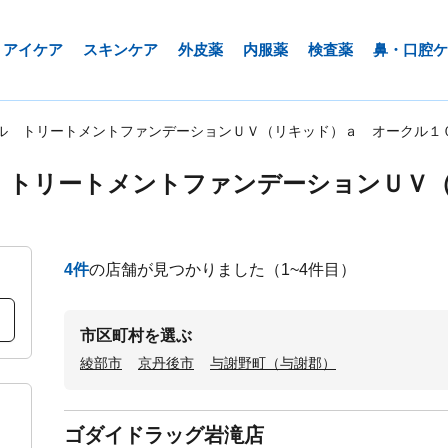
アイケア
スキンケア
外皮薬
内服薬
検査薬
鼻・口腔ケ
ル トリートメントファンデーションＵＶ（リキッド）ａ オークル１
 トリートメントファンデーションＵＶ
4
件
の店舗が見つかりました
（1~4件目）
市区町村を選ぶ
綾部市
京丹後市
与謝野町（与謝郡）
ゴダイドラッグ岩滝店