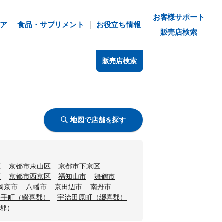
お客様サポート
ア
食品・サプリメント
お役立ち情報
販売店検索
販売店検索
地図で店舗を探す
区
京都市東山区
京都市下京区
区
京都市西京区
福知山市
舞鶴市
岡京市
八幡市
京田辺市
南丹市
井手町（綴喜郡）
宇治田原町（綴喜郡）
郡）