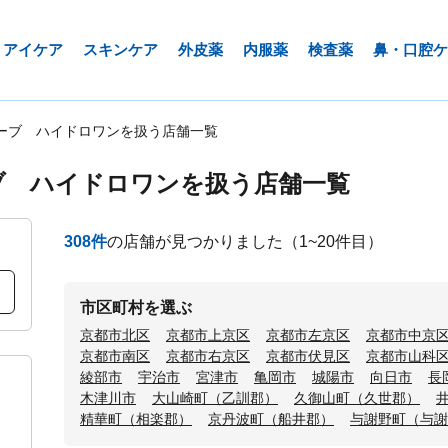
アイケア
スキンケア
外皮薬
内服薬
検査薬
鼻・口腔ケ
ーブ ハイドロワンを扱う店舗一覧
ブ ハイドロワンを扱う店舗一覧
308
件
の店舗が見つかりました
（1~20件目）
市区町村を選ぶ
京都市北区
京都市上京区
京都市左京区
京都市中京
京都市南区
京都市右京区
京都市伏見区
京都市山科
綾部市
宇治市
宮津市
亀岡市
城陽市
向日市
長
木津川市
大山崎町（乙訓郡）
久御山町（久世郡）
精華町（相楽郡）
京丹波町（船井郡）
与謝野町（与謝