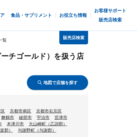
お客様サポート
ア
食品・サプリメント
お役立ち情報
販売店検索
販売店検索
一覧
ピーチゴールド）を扱う店
地図で店舗を探す
京区
京都市南区
京都市右京区
舞鶴市
綾部市
宇治市
宮津市
市
木津川市
大山崎町（乙訓郡）
楽郡）
与謝野町（与謝郡）