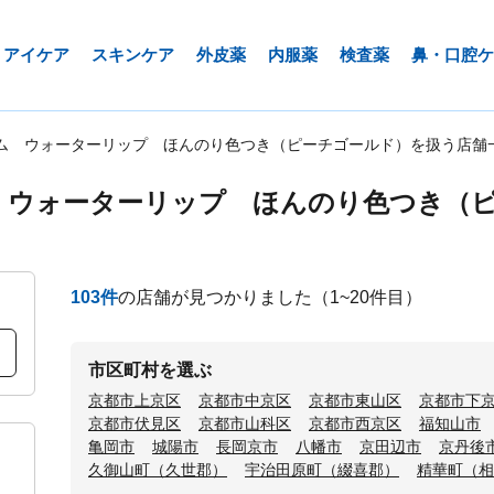
アイケア
スキンケア
外皮薬
内服薬
検査薬
鼻・口腔ケ
ム ウォーターリップ ほんのり色つき（ピーチゴールド）を扱う店舗
 ウォーターリップ ほんのり色つき（
103
件
の店舗が見つかりました
（1~20件目）
市区町村を選ぶ
京都市上京区
京都市中京区
京都市東山区
京都市下
京都市伏見区
京都市山科区
京都市西京区
福知山市
亀岡市
城陽市
長岡京市
八幡市
京田辺市
京丹後
久御山町（久世郡）
宇治田原町（綴喜郡）
精華町（相