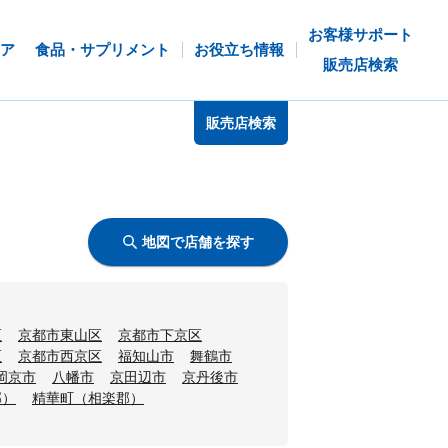
お客様サポート
ア
食品・サプリメント
お役立ち情報
販売店検索
販売店検索
地図で店舗を探す
区
京都市東山区
京都市下京区
区
京都市西京区
福知山市
舞鶴市
岡京市
八幡市
京田辺市
京丹後市
郡）
精華町（相楽郡）