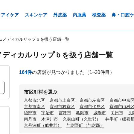
アイケア
スキンケア
外皮薬
内服薬
検査薬
鼻・口腔ケ
ムメディカルリップｂを扱う店舗一覧
メディカルリップｂを扱う店舗一覧
164
件
の店舗が見つかりました
（1~20件目）
市区町村を選ぶ
京都市北区
京都市上京区
京都市左京区
京都市中京
京都市南区
京都市右京区
京都市伏見区
京都市山科
綾部市
宇治市
宮津市
亀岡市
城陽市
向日市
長
南丹市
木津川市
久御山町（久世郡）
井手町（綴喜
京丹波町（船井郡）
与謝野町（与謝郡）