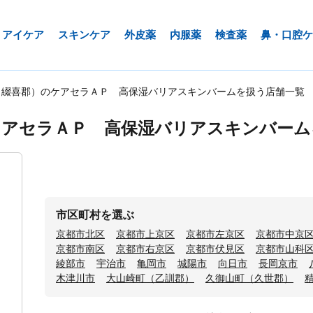
アイケア
スキンケア
外皮薬
内服薬
検査薬
鼻・口腔ケ
（綴喜郡）のケアセラＡＰ 高保湿バリアスキンバームを扱う店舗一覧
ケアセラＡＰ 高保湿バリアスキンバーム
市区町村を選ぶ
京都市北区
京都市上京区
京都市左京区
京都市中京
京都市南区
京都市右京区
京都市伏見区
京都市山科
綾部市
宇治市
亀岡市
城陽市
向日市
長岡京市
木津川市
大山崎町（乙訓郡）
久御山町（久世郡）