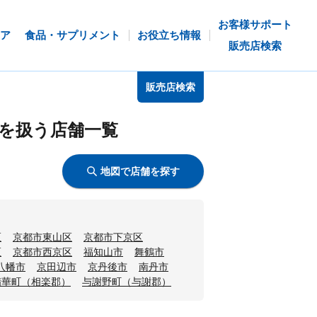
お客様サポート
ア
食品・サプリメント
お役立ち情報
販売店検索
販売店検索
を扱う店舗一覧
地図で店舗を探す
区
京都市東山区
京都市下京区
区
京都市西京区
福知山市
舞鶴市
八幡市
京田辺市
京丹後市
南丹市
精華町（相楽郡）
与謝野町（与謝郡）