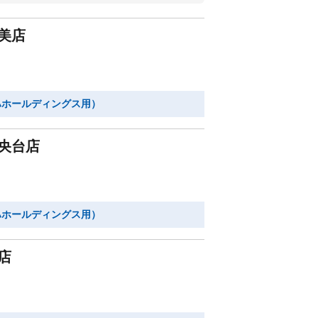
美店
ハホールディングス用）
央台店
ハホールディングス用）
店