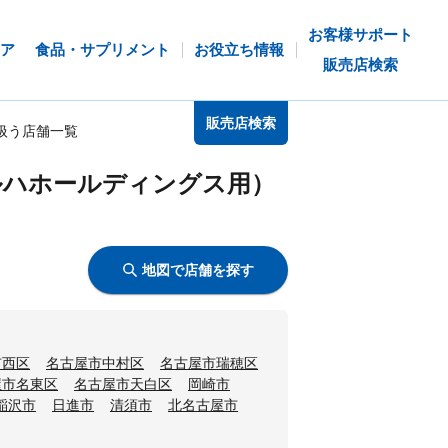
お客様サポート
ア
食品・サプリメント
お役立ち情報
販売店検索
販売店検索
扱う店舗一覧
ルハホールディングス用）
地図で店舗を探す
市西区
名古屋市中村区
名古屋市瑞穂区
屋市名東区
名古屋市天白区
岡崎市
稲沢市
日進市
清須市
北名古屋市