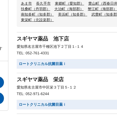
あま市
長久手市
東郷町（愛知郡）
豊山町（西春日
扶桑町（丹羽郡）
大治町（海部郡）
蟹江町（海部郡）
南知多町（知多郡）
美浜町（知多郡）
武豊町（知多郡
東栄町（北設楽郡）
スギヤマ薬品 池下店
愛知県名古屋市千種区池下２丁目１-１４
す
TEL: 052-761-4331
ロートクリニカル抗菌目薬ｉ
スギヤマ薬品 栄店
愛知県名古屋市中区栄３丁目５-１２
TEL: 052-971-6244
ロートクリニカル抗菌目薬ｉ