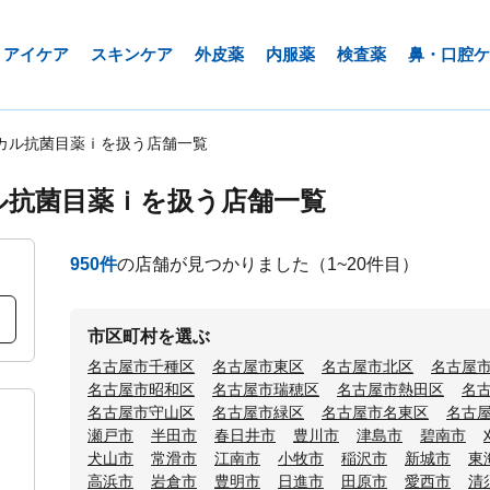
アイケア
スキンケア
外皮薬
内服薬
検査薬
鼻・口腔ケ
カル抗菌目薬ｉを扱う店舗一覧
ル抗菌目薬ｉを扱う店舗一覧
950
件
の店舗が見つかりました
（1~20件目）
市区町村を選ぶ
名古屋市千種区
名古屋市東区
名古屋市北区
名古屋
名古屋市昭和区
名古屋市瑞穂区
名古屋市熱田区
名
名古屋市守山区
名古屋市緑区
名古屋市名東区
名古
瀬戸市
半田市
春日井市
豊川市
津島市
碧南市
犬山市
常滑市
江南市
小牧市
稲沢市
新城市
東
高浜市
岩倉市
豊明市
日進市
田原市
愛西市
清