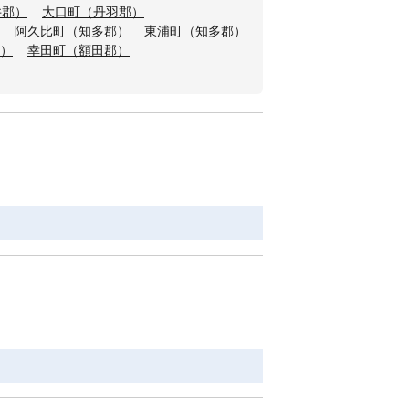
井郡）
大口町（丹羽郡）
阿久比町（知多郡）
東浦町（知多郡）
）
幸田町（額田郡）