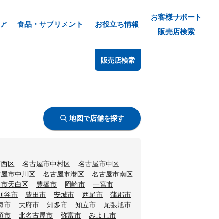
お客様サポート
ア
食品・サプリメント
お役立ち情報
販売店検索
販売店検索
地図で店舗を探す
市西区
名古屋市中村区
名古屋市中区
古屋市中川区
名古屋市港区
名古屋市南区
屋市天白区
豊橋市
岡崎市
一宮市
刈谷市
豊田市
安城市
西尾市
蒲郡市
海市
大府市
知多市
知立市
尾張旭市
須市
北名古屋市
弥富市
みよし市