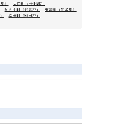
井郡）
大口町（丹羽郡）
阿久比町（知多郡）
東浦町（知多郡）
）
幸田町（額田郡）