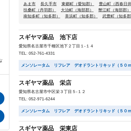
あま市
長久手市
東郷町（愛知郡）
豊山町（西春日
扶桑町（丹羽郡）
大治町（海部郡）
蟹江町（海部郡）
南知多町（知多郡）
美浜町（知多郡）
武豊町（知多郡
スギヤマ薬品 池下店
愛知県名古屋市千種区池下２丁目１-１４
TEL: 052-761-4331
な
メンソレータム リフレア デオドラントリキッド（５０
スギヤマ薬品 栄店
愛知県名古屋市中区栄３丁目５-１２
TEL: 052-971-6244
メンソレータム リフレア デオドラントリキッド（５０
スギヤマ薬品 栄東店