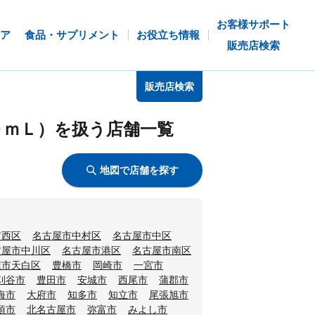
お客様サポート
ア
食品・サプリメント
お役立ち情報
販売店検索
販売店検索
０ｍＬ）を扱う店舗一覧
地図で店舗を探す
市西区
名古屋市中村区
名古屋市中区
古屋市中川区
名古屋市港区
名古屋市南区
屋市天白区
豊橋市
岡崎市
一宮市
刈谷市
豊田市
安城市
西尾市
蒲郡市
海市
大府市
知多市
知立市
尾張旭市
須市
北名古屋市
弥富市
みよし市