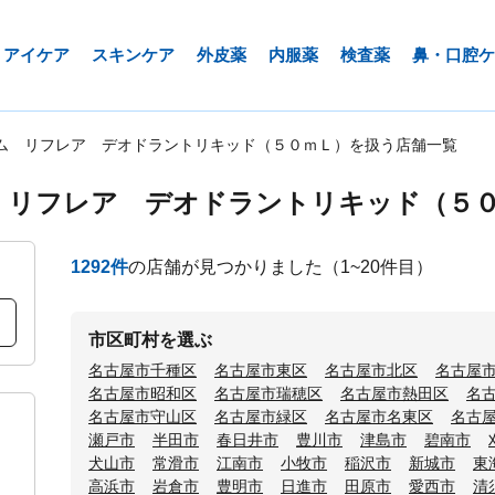
アイケア
スキンケア
外皮薬
内服薬
検査薬
鼻・口腔ケ
ム リフレア デオドラントリキッド（５０ｍＬ）を扱う店舗一覧
 リフレア デオドラントリキッド（５
1292
件
の店舗が見つかりました
（1~20件目）
市区町村を選ぶ
名古屋市千種区
名古屋市東区
名古屋市北区
名古屋
名古屋市昭和区
名古屋市瑞穂区
名古屋市熱田区
名
名古屋市守山区
名古屋市緑区
名古屋市名東区
名古
瀬戸市
半田市
春日井市
豊川市
津島市
碧南市
犬山市
常滑市
江南市
小牧市
稲沢市
新城市
東
高浜市
岩倉市
豊明市
日進市
田原市
愛西市
清