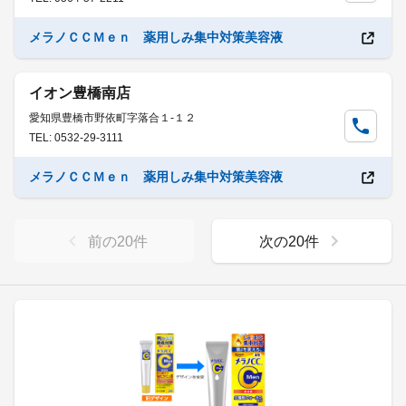
メラノＣＣＭｅｎ 薬用しみ集中対策美容液
イオン豊橋南店
愛知県豊橋市野依町字落合１-１２
TEL: 0532-29-3111
メラノＣＣＭｅｎ 薬用しみ集中対策美容液
前の
20
件
次の
20
件