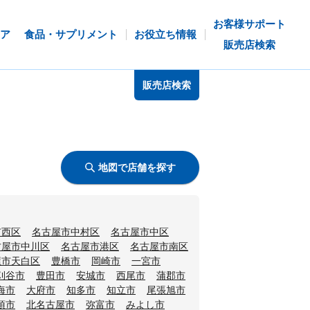
お客様サポート
ア
食品・サプリメント
お役立ち情報
販売店検索
販売店検索
地図で店舗を探す
市西区
名古屋市中村区
名古屋市中区
古屋市中川区
名古屋市港区
名古屋市南区
屋市天白区
豊橋市
岡崎市
一宮市
刈谷市
豊田市
安城市
西尾市
蒲郡市
海市
大府市
知多市
知立市
尾張旭市
須市
北名古屋市
弥富市
みよし市