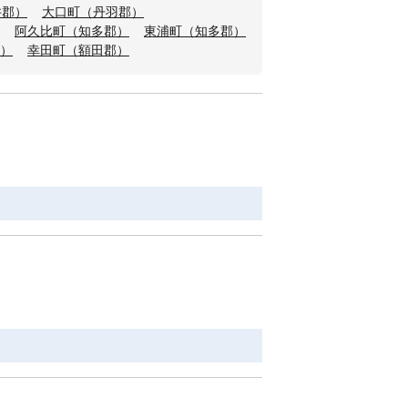
井郡）
大口町（丹羽郡）
阿久比町（知多郡）
東浦町（知多郡）
）
幸田町（額田郡）