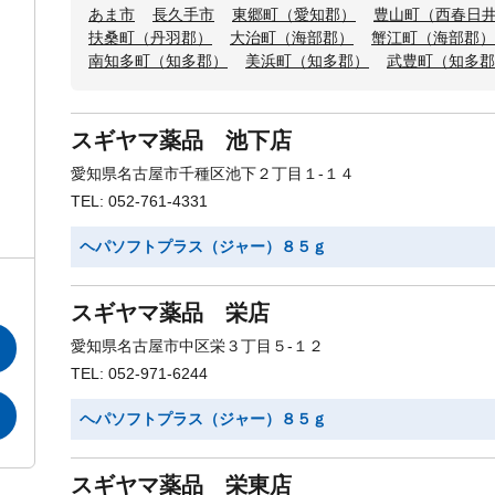
あま市
長久手市
東郷町（愛知郡）
豊山町（西春日
扶桑町（丹羽郡）
大治町（海部郡）
蟹江町（海部郡）
南知多町（知多郡）
美浜町（知多郡）
武豊町（知多郡
スギヤマ薬品 池下店
愛知県名古屋市千種区池下２丁目１-１４
TEL: 052-761-4331
ヘパソフトプラス（ジャー）８５ｇ
スギヤマ薬品 栄店
愛知県名古屋市中区栄３丁目５-１２
TEL: 052-971-6244
ヘパソフトプラス（ジャー）８５ｇ
スギヤマ薬品 栄東店