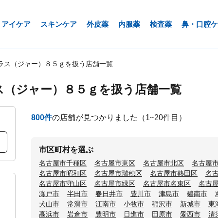
アイケア
スキンケア
外皮薬
内服薬
検査薬
鼻・口腔ケ
ラス（ジャー）８５ｇを扱う店舗一覧
ス（ジャー）８５ｇを扱う店舗一覧
800
件
の店舗が見つかりました
（1~20件目）
市区町村を選ぶ
名古屋市千種区
名古屋市東区
名古屋市北区
名古屋
名古屋市昭和区
名古屋市瑞穂区
名古屋市熱田区
名
名古屋市守山区
名古屋市緑区
名古屋市名東区
名古
瀬戸市
半田市
春日井市
豊川市
津島市
碧南市
犬山市
常滑市
江南市
小牧市
稲沢市
新城市
東
高浜市
岩倉市
豊明市
日進市
田原市
愛西市
清