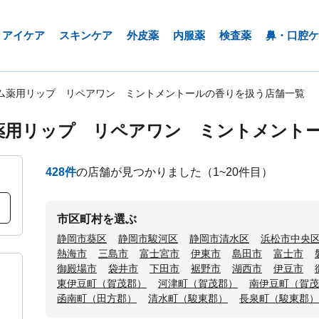
アイケア
スキンケア
外皮薬
内服薬
検査薬
鼻・口腔ケ
ム薬用リップ リペアワン ミントメントールの香りを扱う店舗一覧
薬用リップ リペアワン ミントメント
428
件
の店舗が見つかりました
（1~20件目）
市区町村を選ぶ
静岡市葵区
静岡市駿河区
静岡市清水区
浜松市中央
熱海市
三島市
富士宮市
伊東市
島田市
富士市
御殿場市
袋井市
下田市
裾野市
湖西市
伊豆市
東伊豆町（賀茂郡）
河津町（賀茂郡）
南伊豆町（賀茂
函南町（田方郡）
清水町（駿東郡）
長泉町（駿東郡）