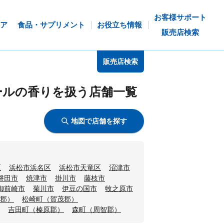
お客様サポート
ア
食品・サプリメント
お役立ち情報
販売店検索
販売店検索
ールの香りを扱う店舗一覧
地図で店舗を探す
区
浜松市浜名区
浜松市天竜区
沼津市
磐田市
焼津市
掛川市
藤枝市
御前崎市
菊川市
伊豆の国市
牧之原市
郡）
松崎町（賀茂郡）
吉田町（榛原郡）
森町（周智郡）