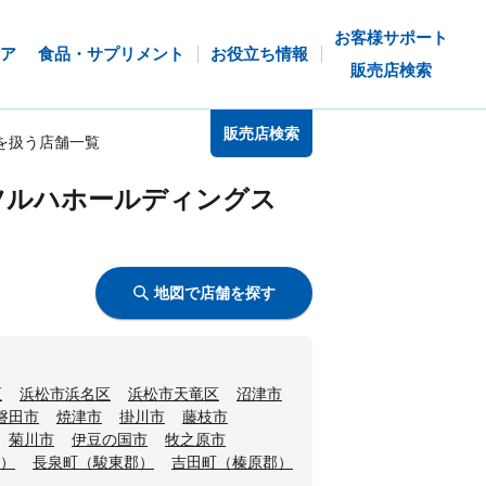
お客様サポート
ア
食品・サプリメント
お役立ち情報
販売店検索
販売店検索
を扱う店舗一覧
ツルハホールディングス
地図で店舗を探す
区
浜松市浜名区
浜松市天竜区
沼津市
磐田市
焼津市
掛川市
藤枝市
菊川市
伊豆の国市
牧之原市
）
長泉町（駿東郡）
吉田町（榛原郡）