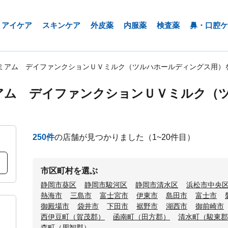
アイケア
スキンケア
外皮薬
内服薬
検査薬
鼻・口腔ケ
ミアム デイファンクションＵＶミルク（ツルハホールディングス用）
アム デイファンクションＵＶミルク（
250
件
の店舗が見つかりました
（1~20件目）
市区町村を選ぶ
静岡市葵区
静岡市駿河区
静岡市清水区
浜松市中央
熱海市
三島市
富士宮市
伊東市
島田市
富士市
御殿場市
袋井市
下田市
裾野市
湖西市
御前崎市
西伊豆町（賀茂郡）
函南町（田方郡）
清水町（駿東郡
森町（周智郡）