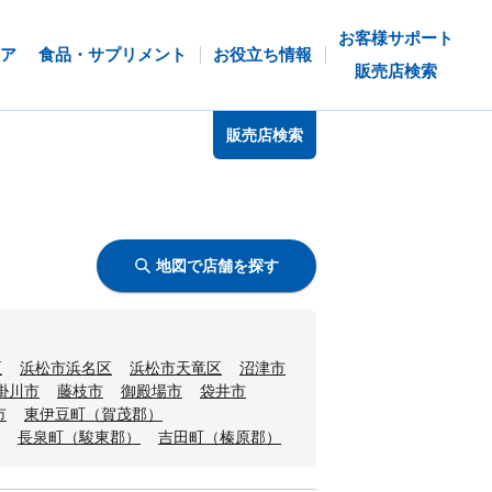
お客様サポート
ア
食品・サプリメント
お役立ち情報
販売店検索
販売店検索
地図で店舗を探す
区
浜松市浜名区
浜松市天竜区
沼津市
掛川市
藤枝市
御殿場市
袋井市
市
東伊豆町（賀茂郡）
長泉町（駿東郡）
吉田町（榛原郡）