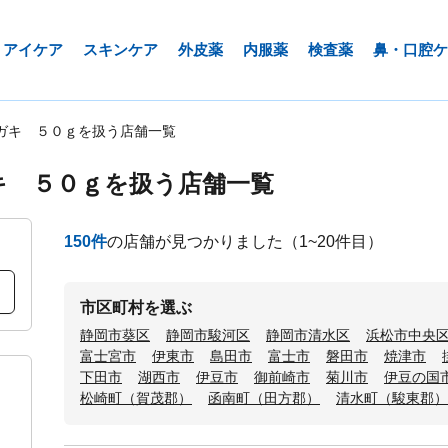
アイケア
スキンケア
外皮薬
内服薬
検査薬
鼻・口腔ケ
ガキ ５０ｇを扱う店舗一覧
キ ５０ｇを扱う店舗一覧
150
件
の店舗が見つかりました
（1~20件目）
市区町村を選ぶ
静岡市葵区
静岡市駿河区
静岡市清水区
浜松市中央
富士宮市
伊東市
島田市
富士市
磐田市
焼津市
下田市
湖西市
伊豆市
御前崎市
菊川市
伊豆の国
松崎町（賀茂郡）
函南町（田方郡）
清水町（駿東郡）