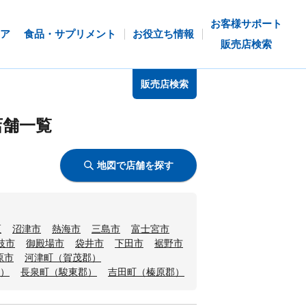
お客様サポート
ア
食品・サプリメント
お役立ち情報
販売店検索
販売店検索
店舗一覧
地図で店舗を探す
区
沼津市
熱海市
三島市
富士宮市
枝市
御殿場市
袋井市
下田市
裾野市
原市
河津町（賀茂郡）
）
長泉町（駿東郡）
吉田町（榛原郡）