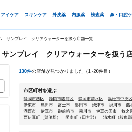
アイケア
スキンケア
外皮薬
内服薬
検査薬
鼻・口腔ケ
ム サンプレイ クリアウォーターを扱う店舗一覧
 サンプレイ クリアウォーターを扱う
130
件
の店舗が見つかりました
（1~20件目）
市区町村を選ぶ
静岡市葵区
静岡市駿河区
静岡市清水区
浜松市中央
伊東市
島田市
富士市
磐田市
焼津市
掛川市
藤
湖西市
伊豆市
御前崎市
菊川市
伊豆の国市
牧之
西伊豆町（賀茂郡）
函南町（田方郡）
清水町（駿東郡