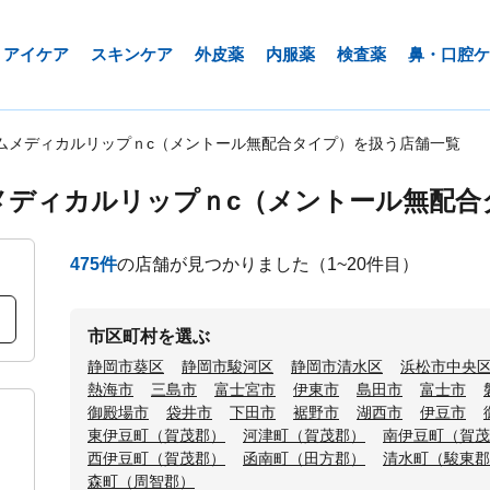
アイケア
スキンケア
外皮薬
内服薬
検査薬
鼻・口腔ケ
ムメディカルリップｎc（メントール無配合タイプ）を扱う店舗一覧
メディカルリップｎc（メントール無配合
475
件
の店舗が見つかりました
（1~20件目）
市区町村を選ぶ
静岡市葵区
静岡市駿河区
静岡市清水区
浜松市中央
熱海市
三島市
富士宮市
伊東市
島田市
富士市
御殿場市
袋井市
下田市
裾野市
湖西市
伊豆市
東伊豆町（賀茂郡）
河津町（賀茂郡）
南伊豆町（賀茂
西伊豆町（賀茂郡）
函南町（田方郡）
清水町（駿東郡
森町（周智郡）