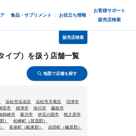
お客様サポート
ア
食品・サプリメント
お役立ち情報
販売店検索
販売店検索
タイプ）を扱う店舗一覧
地図で店舗を探す
区
浜松市浜名区
浜松市天竜区
沼津市
磐田市
焼津市
掛川市
藤枝市
御前崎市
菊川市
伊豆の国市
牧之原市
郡）
松崎町（賀茂郡）
）
長泉町（駿東郡）
吉田町（榛原郡）