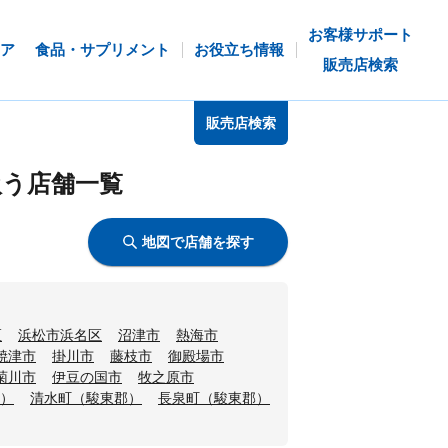
お客様サポート
ア
食品・サプリメント
お役立ち情報
販売店検索
販売店検索
扱う店舗一覧
地図で店舗を探す
区
浜松市浜名区
沼津市
熱海市
焼津市
掛川市
藤枝市
御殿場市
菊川市
伊豆の国市
牧之原市
）
清水町（駿東郡）
長泉町（駿東郡）