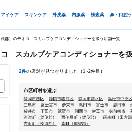
アイケア
スキンケア
外皮薬
内服薬
検査薬
鼻・口腔ケ
賀茂郡）のデオコ スカルプケアコンディショナーを扱う店舗一覧
オコ スカルプケアコンディショナーを
2
件
の店舗が見つかりました
（1~2件目）
市区町村を選ぶ
静岡市葵区
静岡市駿河区
静岡市清水区
浜松市中央
三島市
富士宮市
伊東市
島田市
富士市
磐田市
袋井市
下田市
裾野市
湖西市
伊豆市
御前崎市
河津町（賀茂郡）
西伊豆町（賀茂郡）
函南町（田方郡
吉田町（榛原郡）
森町（周智郡）