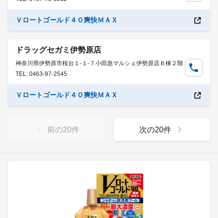
Ｖロートゴールド４０爽快ＭＡＸ
ドラッグセガミ伊勢原店
神奈川県伊勢原市桜台１-１-７小田急マルシェ伊勢原店Ｂ棟２階
TEL: 0463-97-2545
Ｖロートゴールド４０爽快ＭＡＸ
前の
20
件
次の
20
件