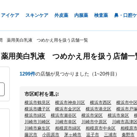
アイケア
スキンケア
外皮薬
内服薬
検査薬
鼻・口腔ケ
潤 薬用美白乳液 つめかえ用を扱う店舗一覧
 薬用美白乳液 つめかえ用を扱う店舗一
1299
件
の店舗が見つかりました
（1~20件目）
市区町村を選ぶ
横浜市鶴見区
横浜市神奈川区
横浜市西区
横浜市中
横浜市磯子区
横浜市金沢区
横浜市港北区
横浜市戸
横浜市緑区
横浜市瀬谷区
横浜市栄区
横浜市泉区
川崎市川崎区
川崎市幸区
川崎市中原区
川崎市高津
川崎市麻生区
相模原市緑区
相模原市中央区
相模原
藤沢市
小田原市
茅ヶ崎市
逗子市
三浦市
秦野市