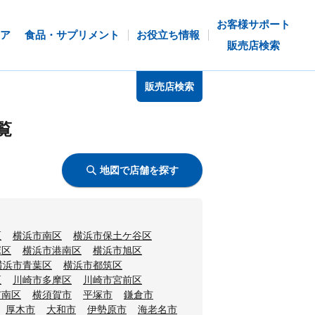
お客様サポート
ア
食品・サプリメント
お役立ち情報
販売店検索
販売店検索
覧
地図で店舗を探す
区
横浜市南区
横浜市保土ケ谷区
塚区
横浜市港南区
横浜市旭区
横浜市青葉区
横浜市都筑区
区
川崎市多摩区
川崎市宮前区
市南区
横須賀市
平塚市
鎌倉市
厚木市
大和市
伊勢原市
海老名市