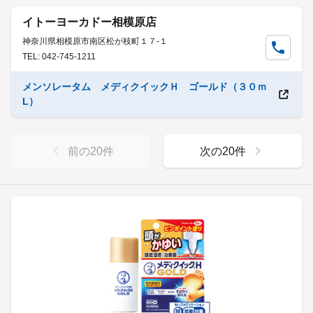
イトーヨーカドー相模原店
神奈川県相模原市南区松が枝町１７-１
TEL: 042-745-1211
メンソレータム メディクイックＨ ゴールド（３０ｍ
L）
前の
20
件
次の
20
件