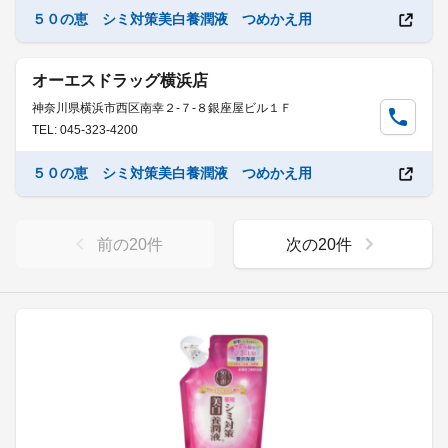
５０の恵 シミ対策美白養潤液 つめかえ用
オーエスドラッグ横浜店
神奈川県横浜市西区南幸２-７-８銀座屋ビル１Ｆ
TEL: 045-323-4200
５０の恵 シミ対策美白養潤液 つめかえ用
前の
20
件
次の
20
件