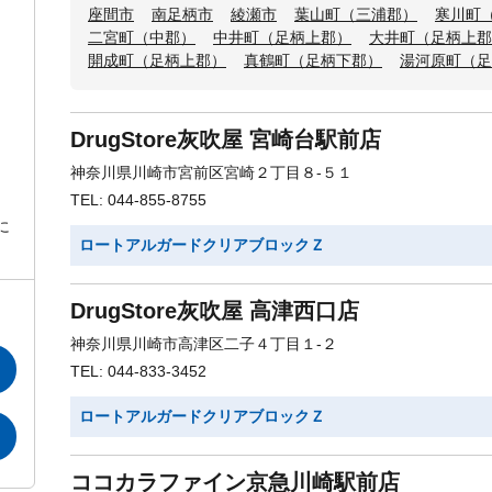
座間市
南足柄市
綾瀬市
葉山町（三浦郡）
寒川町
二宮町（中郡）
中井町（足柄上郡）
大井町（足柄上郡
開成町（足柄上郡）
真鶴町（足柄下郡）
湯河原町（足
DrugStore灰吹屋 宮崎台駅前店
神奈川県川崎市宮前区宮崎２丁目８-５１
TEL: 044-855-8755
に
ロートアルガードクリアブロックＺ
DrugStore灰吹屋 高津西口店
神奈川県川崎市高津区二子４丁目１-２
TEL: 044-833-3452
ロートアルガードクリアブロックＺ
ココカラファイン京急川崎駅前店