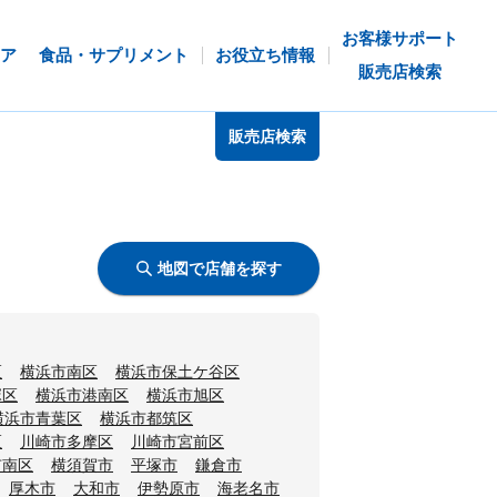
お客様サポート
ア
食品・サプリメント
お役立ち情報
販売店検索
販売店検索
地図で店舗を探す
区
横浜市南区
横浜市保土ケ谷区
塚区
横浜市港南区
横浜市旭区
横浜市青葉区
横浜市都筑区
区
川崎市多摩区
川崎市宮前区
市南区
横須賀市
平塚市
鎌倉市
厚木市
大和市
伊勢原市
海老名市