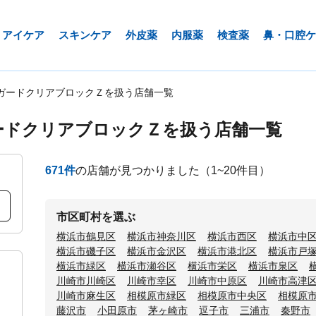
アイケア
スキンケア
外皮薬
内服薬
検査薬
鼻・口腔ケ
ガードクリアブロックＺを扱う店舗一覧
ードクリアブロックＺを扱う店舗一覧
671
件
の店舗が見つかりました
（1~20件目）
市区町村を選ぶ
横浜市鶴見区
横浜市神奈川区
横浜市西区
横浜市中
横浜市磯子区
横浜市金沢区
横浜市港北区
横浜市戸
横浜市緑区
横浜市瀬谷区
横浜市栄区
横浜市泉区
川崎市川崎区
川崎市幸区
川崎市中原区
川崎市高津
川崎市麻生区
相模原市緑区
相模原市中央区
相模原
藤沢市
小田原市
茅ヶ崎市
逗子市
三浦市
秦野市