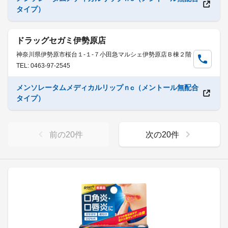
タイプ）
ドラッグセガミ伊勢原店
神奈川県伊勢原市桜台１-１-７小田急マルシェ伊勢原店Ｂ棟２階
TEL: 0463-97-2545
メンソレータムメディカルリップｎc（メントール無配合
タイプ）
前の
20
件
次の
20
件