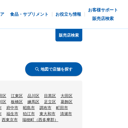
お客様サポート
ア
食品・サプリメント
お役立ち情報
販売店検索
販売店検索
地図で店舗を探す
田区
江東区
品川区
目黒区
大田区
川区
板橋区
練馬区
足立区
葛飾区
市
府中市
昭島市
調布市
町田市
市
福生市
狛江市
東大和市
清瀬市
西東京市
瑞穂町（西多摩郡）