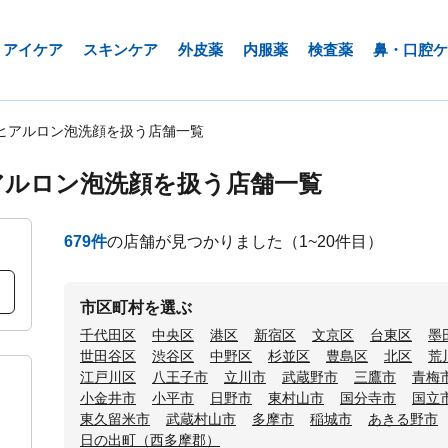
アイケア
スキンケア
外皮薬
内服薬
検査薬
鼻・口腔ケ
ヒアルロン泡洗顔を扱う店舗一覧
アルロン泡洗顔を扱う店舗一覧
679
件
の店舗が見つかりました
（1~20件目）
市区町村を選ぶ
千代田区
中央区
港区
新宿区
文京区
台東区
墨
世田谷区
渋谷区
中野区
杉並区
豊島区
北区
荒
江戸川区
八王子市
立川市
武蔵野市
三鷹市
青梅
小金井市
小平市
日野市
東村山市
国分寺市
国立
東久留米市
武蔵村山市
多摩市
稲城市
あきる野市
日の出町（西多摩郡）