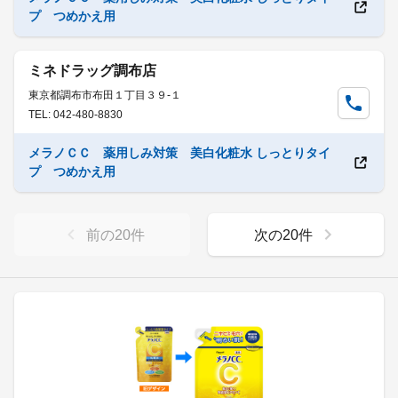
プ つめかえ用
ミネドラッグ調布店
東京都調布市布田１丁目３９-１
TEL: 042-480-8830
メラノＣＣ 薬用しみ対策 美白化粧水 しっとりタイ
プ つめかえ用
前の
20
件
次の
20
件