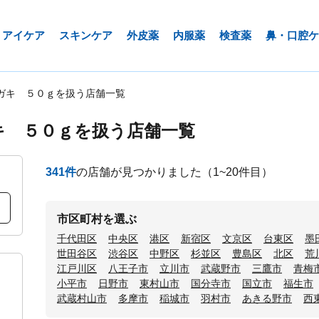
アイケア
スキンケア
外皮薬
内服薬
検査薬
鼻・口腔ケ
ガキ ５０ｇを扱う店舗一覧
キ ５０ｇを扱う店舗一覧
341
件
の店舗が見つかりました
（1~20件目）
市区町村を選ぶ
千代田区
中央区
港区
新宿区
文京区
台東区
墨
世田谷区
渋谷区
中野区
杉並区
豊島区
北区
荒
江戸川区
八王子市
立川市
武蔵野市
三鷹市
青梅
小平市
日野市
東村山市
国分寺市
国立市
福生市
武蔵村山市
多摩市
稲城市
羽村市
あきる野市
西