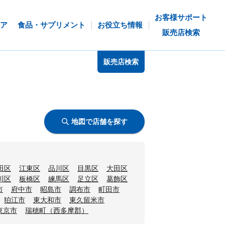
お客様サポート
ア
食品・サプリメント
お役立ち情報
販売店検索
販売店検索
地図で店舗を探す
田区
江東区
品川区
目黒区
大田区
川区
板橋区
練馬区
足立区
葛飾区
市
府中市
昭島市
調布市
町田市
狛江市
東大和市
東久留米市
東京市
瑞穂町（西多摩郡）